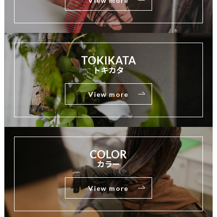
View more
TOKIKATA
トキカタ
View more
COLOR
カラー
View more