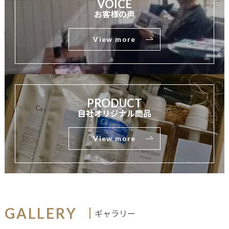
VOICE
お客様の声
View more
PRODUCT
自社オリジナル商品
CUT
COLOR
HAIR CARE
View more
クラシックボブ
ルーズ
奥田 仁
奥田 仁
View more
View more
GALLERY
ギャラリー