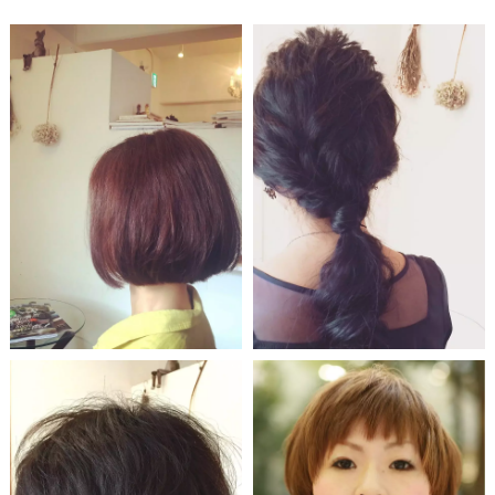
CUT
COLOR
CUT
COLOR
くろ髪柔らかショートヘ
マッシュルームボブ
ア
奥田 仁
藤本 智輝
View more
View more