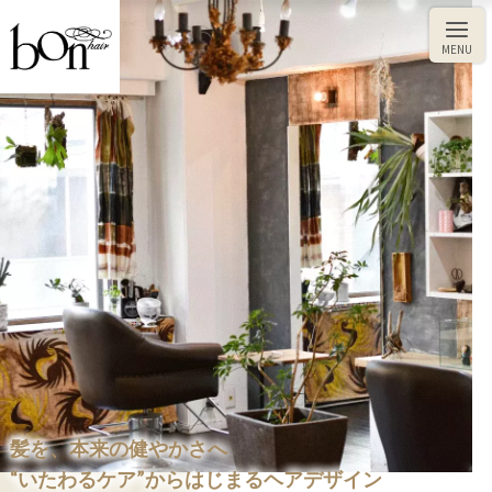
CUT
TOKIKATA
COLOR
髪を、本来の健やかさへ
“いたわるケア”からはじまるヘアデザイン
HEAD SPA