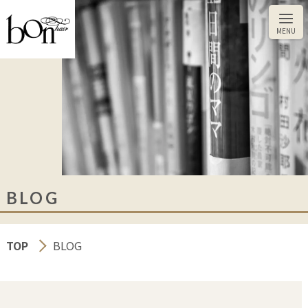
BLOG
CUT
TOP
BLOG
TOKIKATA
COLOR
HEAD SPA